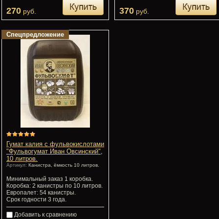
270
370
руб.
руб.
Спецпредложение
Гумат калия с фульвокислотами
"Фульвогумат Иван Овсинский",
10 литров.
Артикул:
Канистра, ёмкость 10 литров.
Минимальный заказ 1 коробка.
Коробка: 2 канистры по 10 литров.
Европалет: 54 канистры.
Срок годности 3 года.
Добавить к сравнению