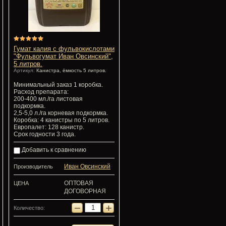
Гумат калия с фульвокислотами
"Фульвогумат Иван Овсинский",
5 литров.
Артикул:
Канистра, ёмкость 5 литров.
Минимальный заказ 1 коробка.
Расход препарата:
200-400 мл./га листовая
подкормка.
2,5-5,0 л./га корневая подкормка.
Коробка: 4 канистры по 5 литров.
Европалет: 128 канистр.
Срок годности 3 года.
Добавить к сравнению
Иван Овсинский
Производитель
ОПТОВАЯ
ЦЕНА
ДОГОВОРНАЯ
−
+
Количество: