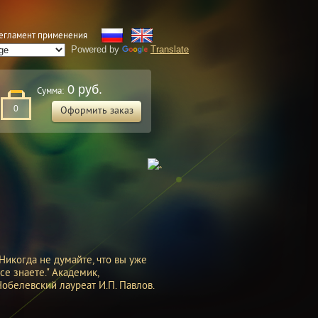
егламент применения
Powered by
Translate
0 руб.
Сумма:
0
Оформить заказ
Никогда не думайте, что вы уже
се знаете." Академик,
Нобелевский лауреат И.П. Павлов.