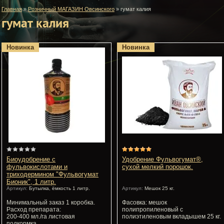
Главная
»
Розничный МАГАЗИН Овсинского
»
гумат калия
гумат калия
Новинка
Новинка
Биоудобрение с
Удобрение Фульвогумат®,
фульвокислотами и
сухой мелкий порошок.
триходермином "Фульвогумат
Бионик", 1 литр.
Артикул:
Бутылка, ёмкость 1 литр.
Артикул:
Мешок 25 кг.
Минимальный заказ 1 коробка.
Фасовка: мешок
Расход препарата:
полипропиленовый с
200-400 мл./га листовая
полиэтиленовым вкладышем 25 кг.
подкормка.