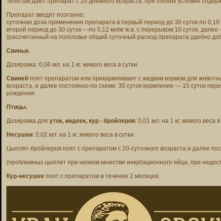
Телятам дают препарат с 20 дневного возраста, при плохих условия содер
Препарат вводят поэтапно:
суточная доза применения препарата в первый период до 30 суток по 0,10 мл
второй период до 30 суток —по 0,12 мл/кг ж.в. с перерывом 10 суток, далее 
(рассчитанный на поголовье общий суточный расход препарата удобно доб
Свиньи.
Дозировка: 0,06 мл. на 1 кг. живого веса в сутки.
Свиней
поят препаратом или прикармливают с жидким кормом для животных
возраста, и далее постоянно по схеме: 30 суток кормление — 15 суток пе
рождения.
Птицы.
Дозировка для
уток, индеек, кур - бройлеров
: 0,01 мл. на 1 кг. живого веса в
Несушки
: 0,02 мл. на 1 кг. живого веса в сутки.
Цыплят-бройлеров поят с препаратом с 20-суточного возраста и далее по
(проблемных цыплят при низком качестве инкубационного яйца, при недос
Кур-несушек
поят с препаратом в течение 2 месяцев.