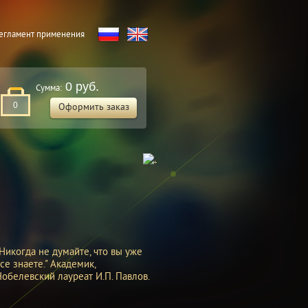
егламент применения
0 руб.
Сумма:
0
Оформить заказ
Никогда не думайте, что вы уже
се знаете." Академик,
Нобелевский лауреат И.П. Павлов.