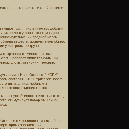
лкого рогатого скота, свиней и птиц с
я животных и птиц в качестве добавки
зультате чего ускоряются темпы роста
еменном увеличении средней массы.
обмена веществ, уровень гемоглобина,
чем у контрольных групп.
улятор роста с аминокислотами,
ктом. Препарат является сильным
инокислоты: метионин, треонин,
"Фульвогумат Иван Овсинский КОРМ"
одом состава C30H50 тритерпенового
ерогенным, антимикробным и
тельные повреждения клеток.
овышает устойчивость животных и птиц
ществ, стимулирует набор мышечной
яса.
наблюдается ускорение темпов набора
спираторных заболеваний,