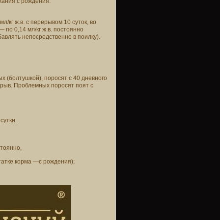
жания с рождения.
/кг ж.в. с перерывом 10 суток, во
— по 0,14 мл/кг ж.в. постоянно
авлять непосредственно в поилку).
 (болтушкой), поросят с 40 дневного
рерыв. Проблемных поросят поят с
 сутки.
стоянно,
татке корма —с рождения);