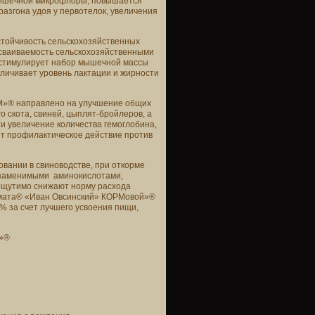
 кишечной микрофлоры, повышается
разгона удоя у первотелок, увеличения
тойчивость сельскохозяйственных
усваиваемость сельскохозяйственными
 стимулирует набор мышечной массы
личивает уровень лактации и жирности
М»® направлено на улучшение общих
о скота, свиней, цыплят-бройлеров, а
ти увеличение количества гемоглобина,
ет профилактическое действие против
вании в свиноводстве, при откорме
заменимыми аминокислотами,
 ощутимо снижают норму расхода
гумата® «Иван Овсинский» КОРМовой»®
% за счет лучшего усвоения пищи,
М»®