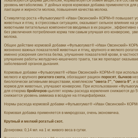
локализуются формы диспепсии, нормализуется обмен веществ и состав
уровень метаболизма. У дойных коров кормовая добавка применяется для 
лактации и жирности молока, повышения качества молока.
Стимулятор роста «Фульвогумат® «Иван Овсинский» КОРМ»® повышает ус
животных и птиц в стрессовых ситуациях, оказывает сильное влияние на 
животными питательных компонентов вводимых в их рацион , эффективно
без увеличения потребления корма тем самым улучшая его конверсию, уве
молока.
Общее действие кормовой добавки «Фульвогумат® «Иван Овсинский» КОР
жизненно важных показателей животных и птиц, крупного и мелкого рогатог
именно ускорения синтеза белка, улучшение показателей крови, в частнос
улучшение работы желудочно-кишечного тракта, так же препарат оказыва
заболеваний органов дыхания.
Кормовые добавки «Фульвогумат® «Иван Овсинский» КОРМ»® при использо
мелкого и крупного
рогатого скота
, обогащают рацион
поросят
,
бычков
не
биологически активными веществами, комплексом
"омега-7"
,
"омега-9"
, и
кормов для животных, улучшают конверсию. При использовании «Фульво
для откорма
бройлеров
-цыплят нормы расхода кормления снижаются до 5
снижается уровень аммиака в воздухе на птицефабриках.
Нормы расхода кормовой добавки «Фульвогумат® «Иван Овсинский» КОР
Кормовая добавка применяется в микродозах, очень экономична.
Крупный и мелкий рогатый скот.
Дозировка: 0,14 мл. на 1 кг. живого веса в сутки.