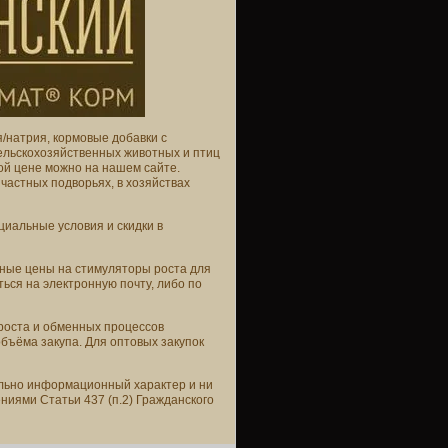
я/натрия, кормовые добавки с
сельскохозяйственных животных и птиц
ой цене можно на нашем сайте.
 частных подворьях, в хозяйствах
иальные условия и скидки в
ные цены на стимуляторы роста для
ься на электронную почту, либо по
 роста и обменных процессов
бъёма закупа. Для оптовых закупок
ельно информационный характер и ни
ниями Статьи 437 (п.2) Гражданского