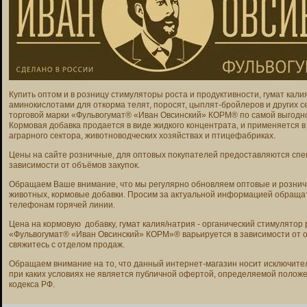
Купить оптом и в розницу стимуляторы роста и продуктивности, гумат кали
аминокислотами для откорма телят, поросят, цыплят-бройлеров и других 
торговой марки «Фульвогумат® «Иван Овсинский» КОРМ® по самой выгодн
Кормовая добавка продается в виде жидкого концентрата, и применяется в
аграрного сектора, животноводческих хозяйствах и птицефабриках.
Цены на сайте розничные, для оптовых покупателей предоставляются спец
зависимости от объёмов закупок.
Обращаем Ваше внимание, что мы регулярно обновляем оптовые и рознич
животных, кормовые добавки. Просим за актуальной информацией обращат
телефонам горячей линии.
Цена на кормовую добавку, гумат калия/натрия - органический стимулятор
«Фульвогумат® «Иван Овсинский» КОРМ»® варьируется в зависимости от о
свяжитесь с отделом продаж.
Обращаем внимание на то, что данный интернет-магазин носит исключит
при каких условиях не является публичной офертой, определяемой положе
кодекса РФ.