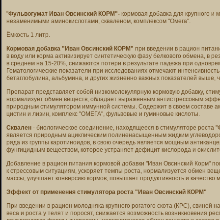
"
Фульвогумат Иван Овсинский КОРМ"-
к
ормовая добавка для крупного и ме
незаменимыми аминокислотами, скваленом, комплексом "Омега".
Ёмкость 1 литр.
Кормовая добавка "Иван Овсинский КОРМ"
при введении в рацион питани
в воду или корма активизирует синтетическую фазу белкового обмена, в ре
в среднем на 15-20%, снижаются потери в результате падежа при одновр
Гематологические показатели при исследованиях отмечают интенсивность 
бетаглобулина, альбумина, и других жизненно важных показателей выше, 
Препарат представляет собой низкомолекулярную кормовую добавку, стим
нормализует обмен веществ, обладает выраженным антистрессовым эффе
природным стимулятором иммунной системы. Содержит в своем составе ам
цистин и лизин, комплекс "ОМЕГА", фульвовые и гуминовые кислоты.
Сквален
- биологическое соединение, находящееся в стимуляторе роста 
является природным ациклическим полиненасыщенным жидким углеводор
ряда из группы каротиноидов, в свою очередь является мощным антиканц
фунгицидным веществом, которое устраняет дефицит кислорода и окисли
Добавление в рацион питания кормовой добавки "Иван Овсинский Корм" п
к стрессовым ситуациям, ускоряет темпы роста, нормализуется обмен ве
массы, улучшает конверсию кормов, повышает продуктивность и качество м
Эффект от применения стимулятора роста "Иван Овсинский КОРМ"
При введении в рацион молодняка крупного рогатого скота (КРС), свиней 
веса и роста у телят и поросят, снижается возможность возникновения ре