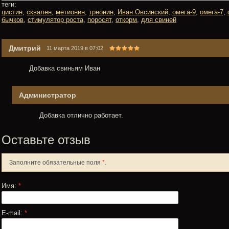
теги:
цистин
,
сквален
,
метионин
,
треонин
,
Иван Овсинский
,
омега-9
,
омега-7
,
бычков
,
стимулятор роста
,
поросят
,
откорм
,
для свиней
Дмитрий
11 марта 2019 в 07:02
Добавка свиньям Иван
Администратор
Добавка отлично работает.
Оставьте отзыв
Заполните обязательные поля
*
.
Имя:
*
E-mail:
*