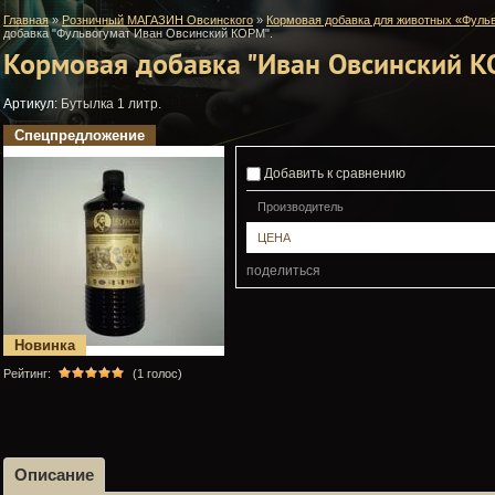
Главная
»
Розничный МАГАЗИН Овсинского
»
Кормовая добавка для животных «Фуль
добавка "Фульвогумат Иван Овсинский КОРМ".
Кормовая добавка "Иван Овсинский К
Артикул:
Бутылка 1 литр.
Спецпредложение
Добавить к сравнению
Производитель
ЦЕНА
поделиться
Новинка
Рейтинг:
(1 голос)
Описание